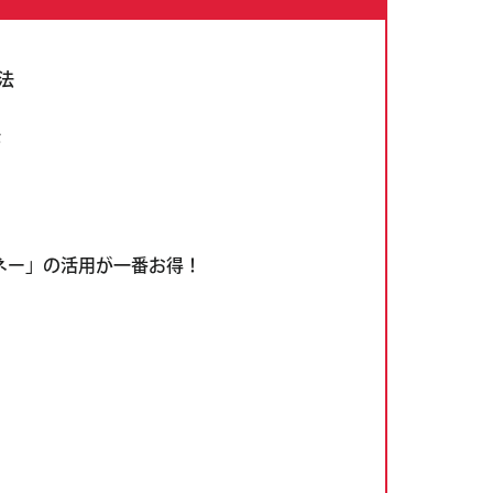
法
法
子マネー」の活用が一番お得！
！