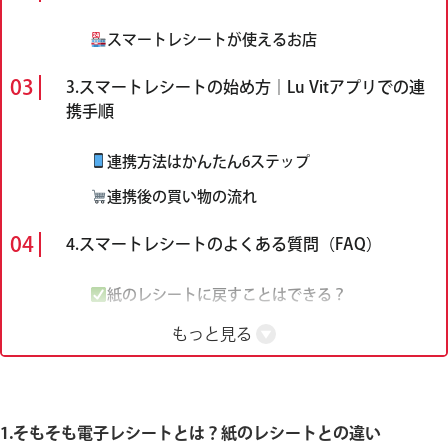
スマートレシートが使えるお店
3.スマートレシートの始め方｜Lu Vitアプリでの連
携手順
連携方法はかんたん6ステップ
連携後の買い物の流れ
4.スマートレシートのよくある質問（FAQ）
紙のレシートに戻すことはできる？
レシートの保存期間はどのくらい？
もっと見る
機種変更しても使える？
スマートレシートのIDが分からない場合は？
1.そもそも電子レシートとは？紙のレシートとの違い