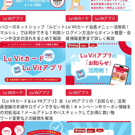
Lu Vitアプリ
Lu Vitカード
Lu Vitアプリ
バローのネットショップ「ルビット
Lu Vitカード会員メニュー活用術！
マルシェ」では何ができる？利用シ
ログイン方法からポイント履歴・会
ーンや注文の流れをまとめて解説
員情報変更まで詳しく解説
Lu Vitカード
Lu Vitアプリ
Lu Vitアプリ
【Lu Vitカード＆Lu Vitアプリ】会
Lu Vitアプリの「お知らせ」活用
員登録の手順やログインできない時
術！キャンペーンやクーポン情報を
の対処法は？メールアドレスやパス
チェックしてお得に買い物
ワード変更などの疑問を解消