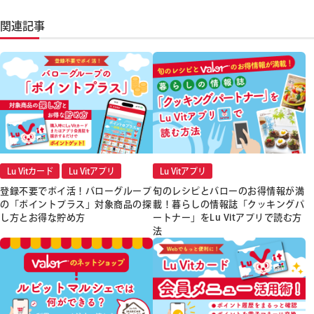
関連記事
Lu Vitカード
Lu Vitアプリ
Lu Vitアプリ
登録不要でポイ活！バローグループ
旬のレシピとバローのお得情報が満
の「ポイントプラス」対象商品の探
載！暮らしの情報誌「クッキングパ
し方とお得な貯め方
ートナー」をLu Vitアプリで読む方
法