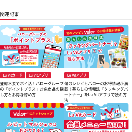
関連記事
Lu Vitカード
Lu Vitアプリ
Lu Vitアプリ
登録不要でポイ活！バローグループ
旬のレシピとバローのお得情報が満
の「ポイントプラス」対象商品の探
載！暮らしの情報誌「クッキングパ
し方とお得な貯め方
ートナー」をLu Vitアプリで読む方
法