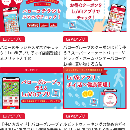
Lu Vitアプリ
Lu Vitアプリ
バローのチラシをスマホでチェッ
バローグループのクーポンはどう使
ク！Lu Vitアプリでマイ店舗登録す
う？スーパーマーケットバロー・V
るメリットと手順
ドラッグ・ホームセンターバローで
お得に買い物する方法
Lu Vitアプリ
Lu Vitアプリ
【使い方ガイド】バローグループで
ルビットウォーキングの始め方ガイ
使えるLu Vitアプリ！便利な機能と
ド！Lu Vitアプリでポイ活×健康管