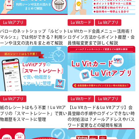
Lu Vitアプリ
Lu Vitカード
Lu Vitアプリ
バローのネットショップ「ルビット
Lu Vitカード会員メニュー活用術！
マルシェ」では何ができる？利用シ
ログイン方法からポイント履歴・会
ーンや注文の流れをまとめて解説
員情報変更まで詳しく解説
Lu Vitアプリ
Lu Vitカード
Lu Vitアプリ
紙のレシートはもう不要！Lu Vitア
【Lu Vitカード＆Lu Vitアプリ】会
プリの「スマートレシート」で買い
員登録の手順やログインできない時
物履歴をスマートに管理
の対処法は？メールアドレスやパス
ワード変更などの疑問を解消