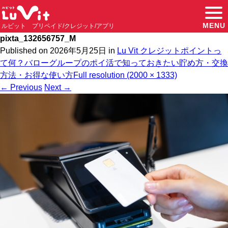
MENU
ルビット プリペイド/クレジット/アプリ
pixta_132656757_M
Published on
2026年5月25日
in
Lu Vit クレジットポイントっ
て何？バローグループのポイ活で知っておきたい貯め方・交換
方法・お得な使い方
Full resolution (2000 × 1333)
←
Previous
Next
→