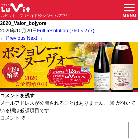
MENU
ルビット プリペイド/クレジット/アプリ
2020_Valor_bojyore
2020年10月20日
Full resolution (760 × 277)
←
Previous
Next
→
コメントを残す
メールアドレスが公開されることはありません。
※
が付いて
いる欄は必須項目です
コメント
※