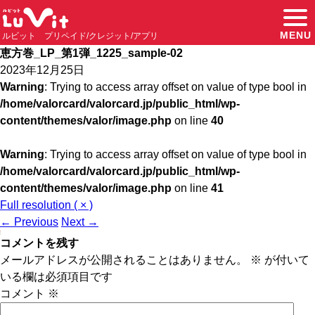
MENU
ルビット プリペイド/クレジット/アプリ
恵方巻_LP_第1弾_1225_sample-02
2023年12月25日
Warning
: Trying to access array offset on value of type bool in
/home/valorcard/valorcard.jp/public_html/wp-
content/themes/valor/image.php
on line
40
Warning
: Trying to access array offset on value of type bool in
/home/valorcard/valorcard.jp/public_html/wp-
content/themes/valor/image.php
on line
41
Full resolution ( × )
←
Previous
Next
→
コメントを残す
メールアドレスが公開されることはありません。
※
が付いて
いる欄は必須項目です
コメント
※