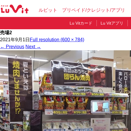
ルビット プリペイド/クレジット/アプリ
Lu Vitカード
Lu Vitアプリ
売場2
2021年9月1日
Full resolution (600 × 784)
←
Previous
Next
→