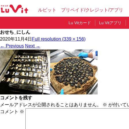
ルビット プリペイド/クレジット/アプリ
Lu Vitカード
Lu Vitアプリ
おせち_にしん
2020年11月4日
Full resolution (339 × 156)
←
Previous
Next
→
コメントを残す
メールアドレスが公開されることはありません。
※
が付いて
コメント
※